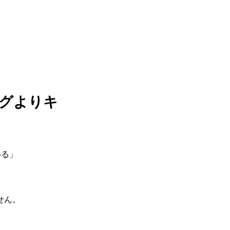
タグよりキ
ている」
せん。