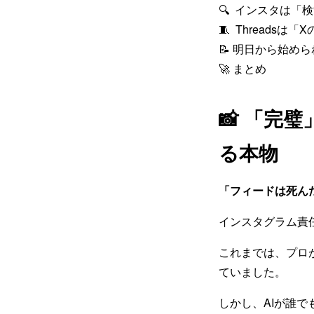
🔍 インスタは
🧵 Threads
📝 明日から始め
🚀 まとめ
📸 「完
る本物
「フィードは死んだ (Th
インスタグラム責
これまでは、プロ
ていました。
しかし、AIが誰