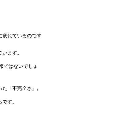
に疲れているのです
ています。
報ではないでしょ
った「不完全さ」。
らです。