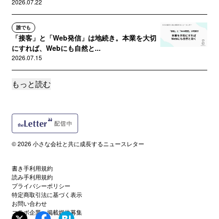
2026.07.22
誰でも
「接客」と「Web発信」は地続き。本業を大切
にすれば、Webにも自然と...
2026.07.15
もっと読む
誰でも
【全文無料】経営者が長期視点を持てば、Web
活用は自然と続いていく
2026.07.08
サポートメンバー限定
© 2026 小さな会社と共に成長するニュースレター
トップダウンの会社で発信が続かない理由。
「自発的に動く環境」の作り方
2026.07.01
書き手利用規約
読み手利用規約
プライバシーポリシー
サポートメンバー限定
特定商取引法に基づく表示
発信が続く経営者と、続かない経営者。違いは
お問い合わせ
コラボ企業・掲載媒体募集
「リカバリー力」と信頼関係