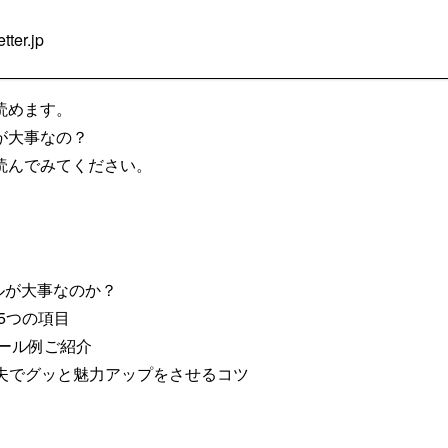
？
tter.jp
読めます。
が大事なの？
読んでみてください。
ルが大事なのか？
い5つの項目
ィール例ご紹介
工夫でグッと魅力アップをさせるコツ