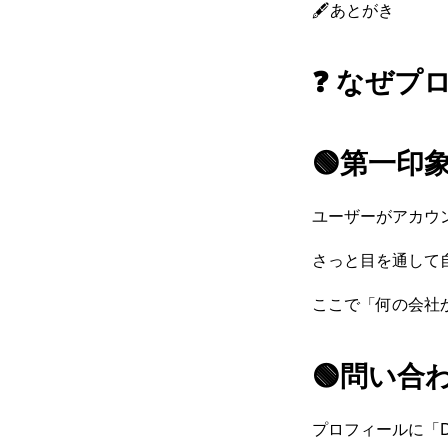
🖋️あとがき
❓ なぜプ
🟢第一印
ユーザーがアカウ
さっと目を通して
ここで「何の会社
🟢問い合
プロフィールに「