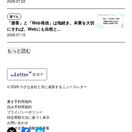
2026.07.22
誰でも
「接客」と「Web発信」は地続き。本業を大切
にすれば、Webにも自然と...
2026.07.15
もっと読む
誰でも
【全文無料】経営者が長期視点を持てば、Web
活用は自然と続いていく
2026.07.08
サポートメンバー限定
© 2026 小さな会社と共に成長するニュースレター
トップダウンの会社で発信が続かない理由。
「自発的に動く環境」の作り方
2026.07.01
書き手利用規約
読み手利用規約
プライバシーポリシー
サポートメンバー限定
特定商取引法に基づく表示
発信が続く経営者と、続かない経営者。違いは
お問い合わせ
コラボ企業・掲載媒体募集
「リカバリー力」と信頼関係