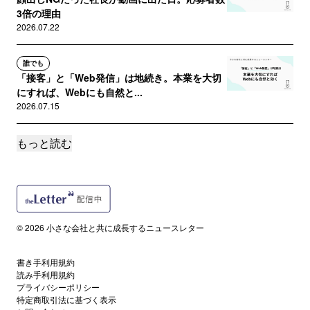
3倍の理由
2026.07.22
誰でも
「接客」と「Web発信」は地続き。本業を大切
にすれば、Webにも自然と...
2026.07.15
もっと読む
誰でも
【全文無料】経営者が長期視点を持てば、Web
活用は自然と続いていく
2026.07.08
サポートメンバー限定
© 2026 小さな会社と共に成長するニュースレター
トップダウンの会社で発信が続かない理由。
「自発的に動く環境」の作り方
2026.07.01
書き手利用規約
読み手利用規約
プライバシーポリシー
サポートメンバー限定
特定商取引法に基づく表示